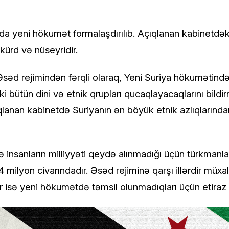
a yeni hökumət formalaşdırılıb. Açıqlanan kabinetdəki
kürd və nüseyridir.
səd rejimindən fərqli olaraq, Yeni Suriya hökumətində
ki bütün dini və etnik qrupları qucaqlayacaqlarını bil
ıqlanan kabinetdə Suriyanın ən böyük etnik azlıqlarından
 insanların milliyyəti qeydə alınmadığı üçün türkmanlar
4 milyon civarındadır. Əsəd rejiminə qarşı illərdir müx
r isə yeni hökumətdə təmsil olunmadıqları üçün etiraz e