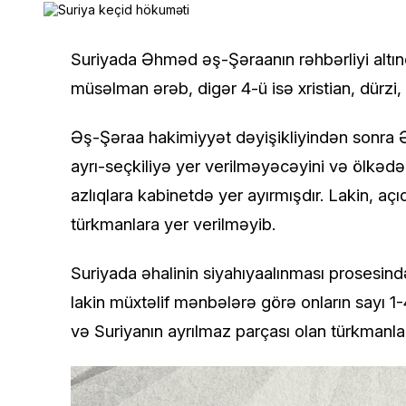
Suriyada Əhməd əş-Şəraanın rəhbərliyi altınd
müsəlman ərəb, digər 4-ü isə xristian, dürzi, 
Əş-Şəraa hakimiyyət dəyişikliyindən sonra Ə
ayrı-seçkiliyə yer verilməyəcəyini və ölkədə
azlıqlara kabinetdə yer ayırmışdır. Lakin, aç
türkmanlara yer verilməyib.
Suriyada əhalinin siyahıyaalınması prosesində
lakin müxtəlif mənbələrə görə onların sayı 1-
və Suriyanın ayrılmaz parçası olan türkmanla