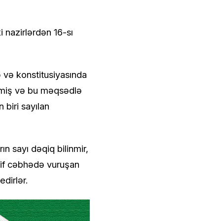
 nazirlərdən 16-sı
 və konstitusiyasında
dirmiş və bu məqsədlə
 biri sayılan
ın sayı dəqiq bilinmir,
alif cəbhədə vuruşan
dirlər.